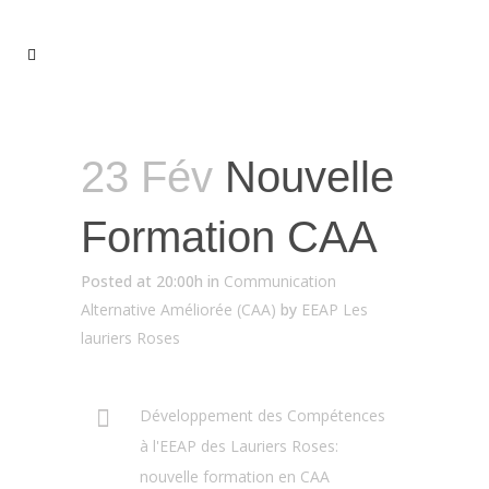
23 Fév
Nouvelle
Formation CAA
Posted at 20:00h
in
Communication
Alternative Améliorée (CAA)
by
EEAP Les
lauriers Roses
Développement des Compétences
à l'EEAP des Lauriers Roses:
nouvelle formation en CAA