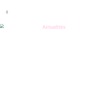
Actualités
Découvrez tous
Santé mentale
nos articles
L'EEAP - PCPE Les Lauriers Roses
présent à la première rencontre dédiée à
la Santé Mentale organisée par la CPTS
Var Ouest...
16 décembre, 2023