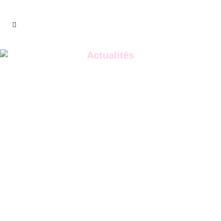
Actualités
Découvrez tous
Droits des enfants
nos articles
L'EEAP des Lauriers Roses célèbre la
journée internationale des droits de
l'enfant...
20 novembre, 2024
Matériel et